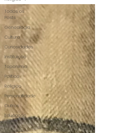
Todos os
Posts
Genealogia
Cultura
Curiosidades
Instituição
Toponímia
Política
Religião
Personalidade
Outros
Educação